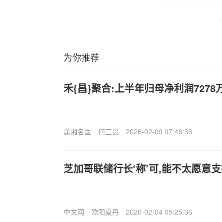
为你推荐
禾{昌}聚合:上半年归母净利润7278万
潇湘名医
何三畏
2026-02-09 07:46:36
芝加哥联储行长‘称’可,能不太愿意
中文网
欧阳夏丹
2026-02-04 05:25:36