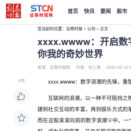
首页
快讯
要闻
股市
您当前的位置：
证券时报
>
公司
>
正文
xxxx.wwww：开
你我的奇妙世界
来源：证券时报网
作者：何三畏
2026-02-10 
xxxx.wwww：数字浪潮的先锋，
点赞
互联网的浪潮，以一种不可阻挡之
捷到社交互动的丰富，再到娱乐方式的
而在这股滚滚向前的数字浪潮💡中，一个全