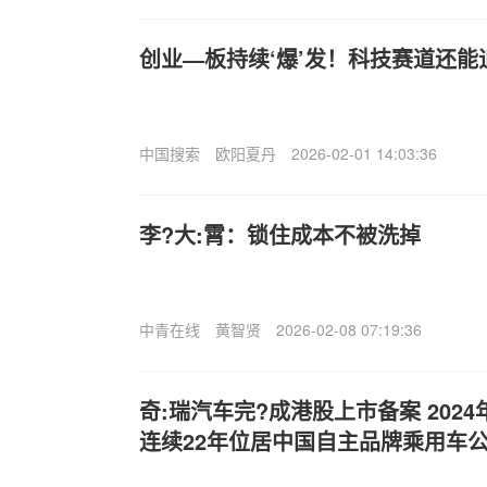
创业—板持续‘爆’发！科技赛道还能
中国搜索
欧阳夏丹
2026-02-01 14:03:36
李?大:霄：锁住成本不被洗掉
中青在线
黄智贤
2026-02-08 07:19:36
奇:瑞汽车完?成港股上市备案 202
连续22年位居中国自主品牌乘用车