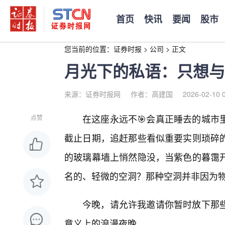
首页
快讯
要闻
股市
您当前的位置：
证券时报
>
公司
>
正文
月光下的私语：只想与
来源：证券时报网
作者：高建国
2026-02-10 
在这座永远不🎯会真正睡去的城市
点赞
截止日期，追赶那些看似重要实则琐碎
的玻璃幕墙上悄然隐没，当紫色的暮霭
名的、轻微的空洞？那种空洞并非因为物
今晚，请允许我邀请你暂时放下那
意义上的浪漫夜晚。