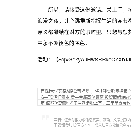
所以，请接受这份邀请。关上门，
浪漫之夜，让心跳重新指挥生活的🔥节
意义都凝结在对方的眼眸里。只想与您
中永不🎯褪色的底色。
活动：【
8cjVGdkyAuHwSRRkeCZXbTJ
西!湖大学又获A股公司捐赠 ，将共建实验室探索
G—TC泽汇资本:贵—金属高位震荡 投资情绪转向
市.值370亿和辉光电冲刺港股上市，三年半累亏约
声明：证券时报力求信息真实、准确，文章提及内
下载“证券时报”官方APP，或关注官方微信公众