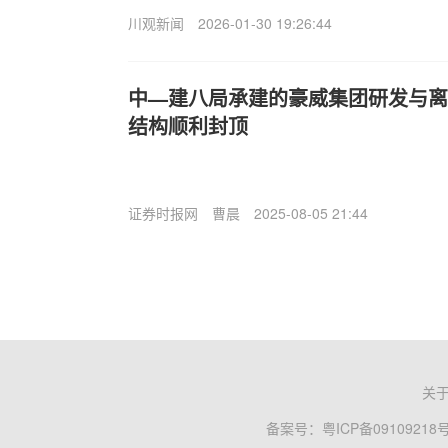
川观新闻
2026-01-30 19:26:44
中—建八局承建的豪威集团研发与离
结构顺利封顶
证券时报网
曹晨
2025-08-05 21:44
关
备案号：
粤ICP备09109218